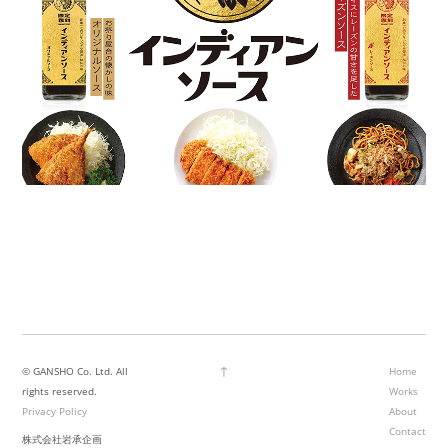
↑
© GANSHO Co. Ltd. All
Home
rights reserved.
Works
Privacy Policy
About
Contact
株式会社岩承企画