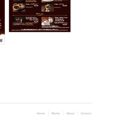
Home
Works
About
Contact