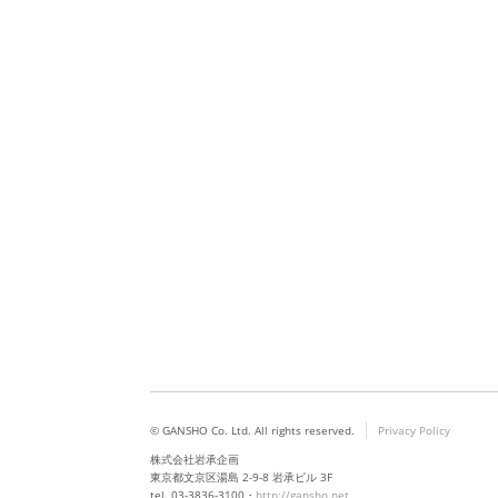
© GANSHO Co. Ltd. All rights reserved.
Privacy Policy
株式会社岩承企画
東京都文京区湯島 2-9-8 岩承ビル 3F
tel. 03-3836-3100・
http://gansho.net