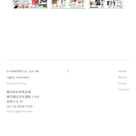
↑
© GANSHO Co. Ltd. All
Home
rights reserved.
Works
Privacy Policy
About
Contact
株式会社岩承企画
東京都文京区湯島 2-9-8
岩承ビル 3F
tel. 03-3836-3100・
http://gansho.net